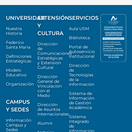
UNIVERSIDAD
EXTENSIÓN
SERVICIOS
Y
Nuestra
Aula USM
CULTURA
Historia
Biblioteca
Federico
Dirección
Portal de
Santa María
de
Autoservicio
Comunicaciones
Definiciones
Institucional
Estratégicas
Estratégicas
y Extensión
Dirección
Cultural
Modelo
de
Educativo
Tecnologías
Dirección
de la
General de
Organización
Información
Vinculación
con el
Sistema de
Medio
Información
CAMPUS
de Gestión
Dirección
Académica
Y SEDES
de Asuntos
Internacionales
Sistema
Información
Integrado
Alumni
Campus y
de
Sedes
Información