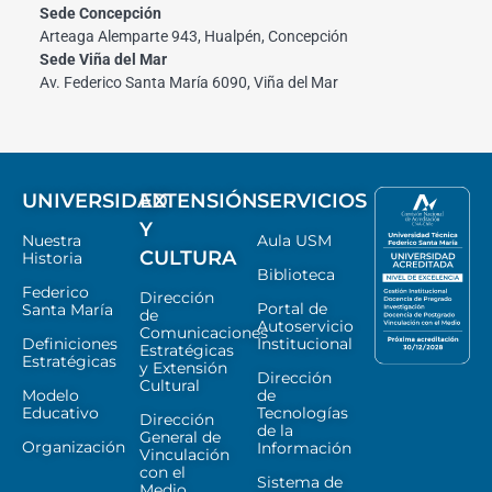
Sede Concepción
Arteaga Alemparte 943, Hualpén, Concepción
Sede Viña del Mar
Av. Federico Santa María 6090, Viña del Mar
UNIVERSIDAD
EXTENSIÓN
SERVICIOS
Y
Nuestra
Aula USM
CULTURA
Historia
Biblioteca
Federico
Dirección
Portal de
Santa María
de
Autoservicio
Comunicaciones
Definiciones
Institucional
Estratégicas
Estratégicas
y Extensión
Dirección
Cultural
Modelo
de
Educativo
Tecnologías
Dirección
de la
General de
Organización
Información
Vinculación
con el
Sistema de
Medio