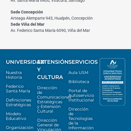
Av. Santa María 6400, Vitacura, Santiago
Sede Concepción
Arteaga Alemparte 943, Hualpén, Concepción
Sede Viña del Mar
Av. Federico Santa María 6090, Viña del Mar
UNIVERSIDAD
EXTENSIÓN
SERVICIOS
Y
Nuestra
Aula USM
CULTURA
Historia
Biblioteca
Federico
Dirección
Portal de
Santa María
de
Autoservicio
Comunicaciones
Definiciones
Institucional
Estratégicas
Estratégicas
y Extensión
Dirección
Cultural
Modelo
de
Educativo
Tecnologías
Dirección
de la
General de
Organización
Información
Vinculación