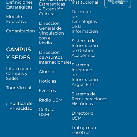
Definiciones
Institucional
Estratégicas
Estratégicas
y Extensión
Dirección
Cultural
Modelo
de
Educativo
Tecnologías
Dirección
de la
General de
Organización
Información
Vinculación
con el
Sistema de
Medio
Información
CAMPUS
de Gestión
Dirección
Académica
Y SEDES
de Asuntos
Internacionales
Sistema
Información
Integrado
Alumni
Campus y
de
Sedes
Información
Noticias
Argos ERP
Tour Virtual
Eventos
Sistema de
Remuneraciones
Radio USM
Política de
Históricas
Privacidad
Cultura
Directorio
USM
USM
Trabaja con
nosotros