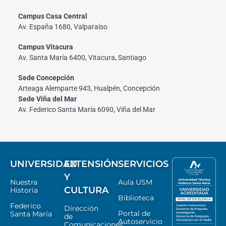
Campus Casa Central
Av. España 1680, Valparaíso
Campus Vitacura
Av. Santa María 6400, Vitacura, Santiago
Sede Concepción
Arteaga Alemparte 943, Hualpén, Concepción
Sede Viña del Mar
Av. Federico Santa María 6090, Viña del Mar
UNIVERSIDAD
EXTENSIÓN
SERVICIOS
Y
Nuestra
Aula USM
CULTURA
Historia
Biblioteca
Federico
Dirección
Portal de
Santa María
de
Autoservicio
Comunicaciones