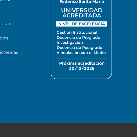
stión
ción
stóricas