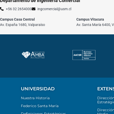
Departamento de Ingeniería Comercial
+56 32 2654000
ingcomercial@usm.cl
Campus Casa Central
Campus Vitacura
Av. España 1680, Valparaíso
Av. Santa María 6400, V
UNIVERSIDAD
EXTEN
Nuestra Historia
Direcció
Estratégi
Federico Santa María
Dirección
Definiciones Estratégicas
Medio