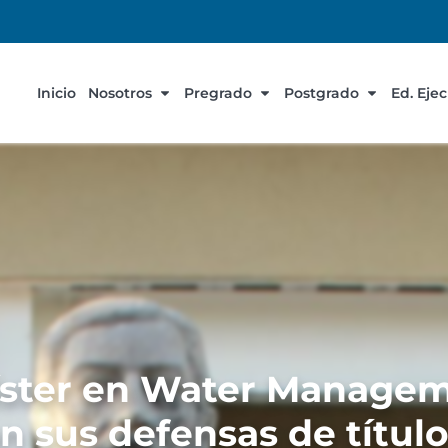
Inicio
Nosotros
Pregrado
Postgrado
Ed. Eje
ster en Water Managem
n sus defensas de títul