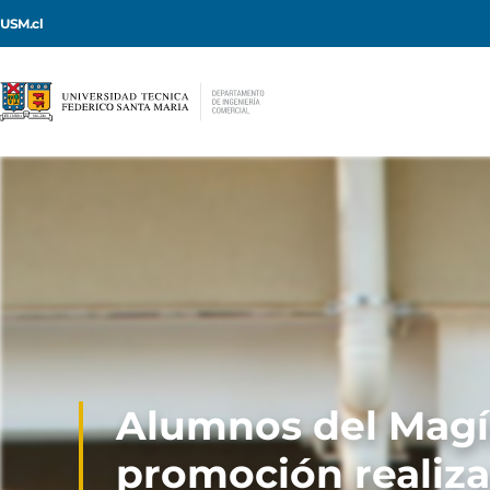
USM.cl
Alumnos del Magí
promoción realiza