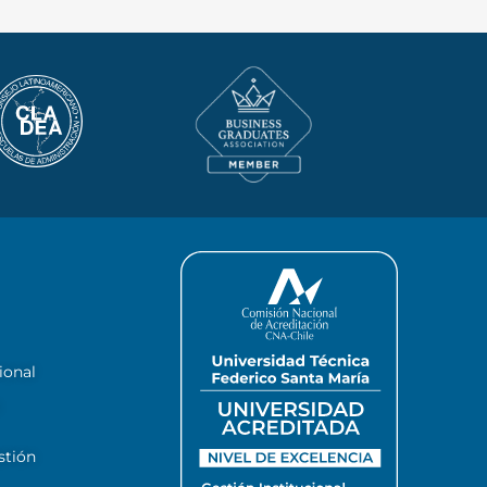
ional
stión