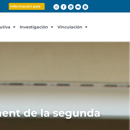
Información para
cutiva
Investigación
Vinculación
ent de la segunda
o