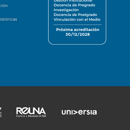
ción
stóricas