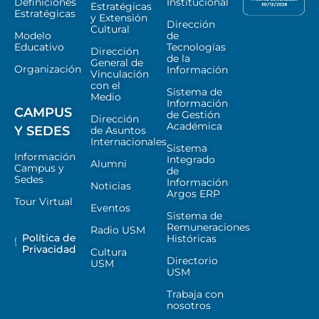
Definiciones
Institucional
Estratégicas
Estratégicas
y Extensión
Dirección
Cultural
Modelo
de
Educativo
Tecnologías
Dirección
de la
General de
Organización
Información
Vinculación
con el
Sistema de
Medio
Información
CAMPUS
de Gestión
Dirección
Académica
Y SEDES
de Asuntos
Internacionales
Sistema
Información
Integrado
Alumni
Campus y
de
Sedes
Información
Noticias
Argos ERP
Tour Virtual
Eventos
Sistema de
Remuneraciones
Radio USM
Política de
Históricas
Privacidad
Cultura
Directorio
USM
USM
Trabaja con
nosotros