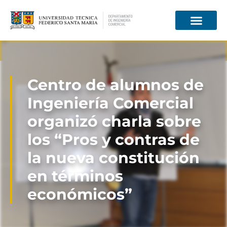
Información para
Centro de alumnos de
Ingeniería Comercial
organizó charla sobre
los “Pros y contras de
la nueva constitución
en términos
económicos”