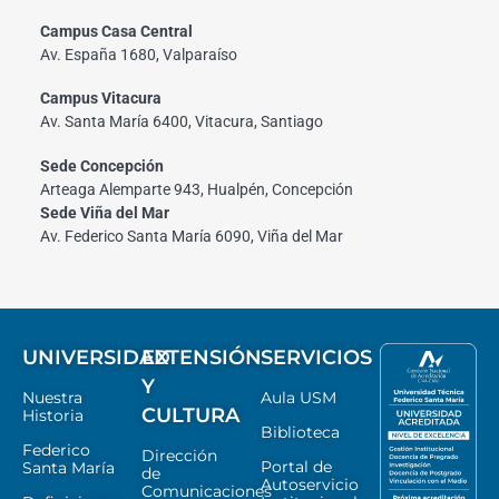
Campus Casa Central
Av. España 1680, Valparaíso
Campus Vitacura
Av. Santa María 6400, Vitacura, Santiago
Sede Concepción
Arteaga Alemparte 943, Hualpén, Concepción
Sede Viña del Mar
Av. Federico Santa María 6090, Viña del Mar
UNIVERSIDAD
EXTENSIÓN
SERVICIOS
Y
Nuestra
Aula USM
CULTURA
Historia
Biblioteca
Federico
Dirección
Portal de
Santa María
de
Autoservicio
Comunicaciones