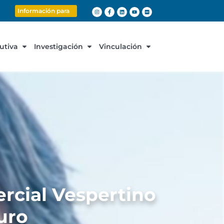
Información para
cutiva
Investigación
Vinculación
rcial Vespertino
uro