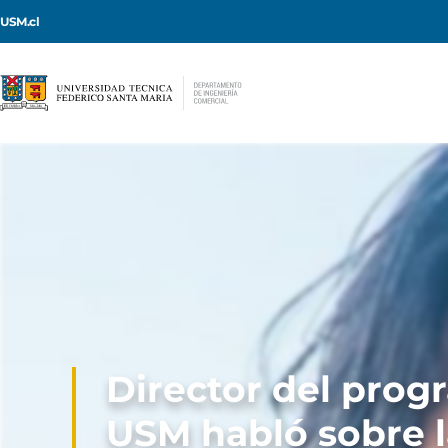
USM.cl
Director del prog
USM habló sobre 