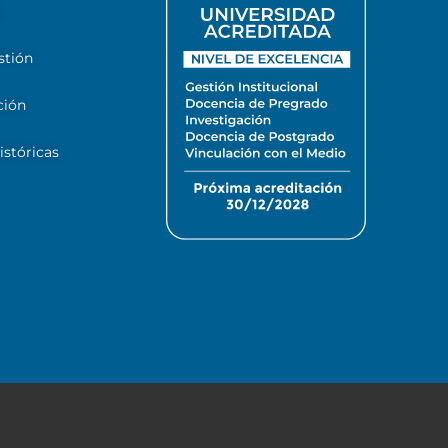
stión
ción
stóricas