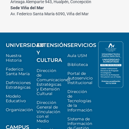
Arteaga Alemparte 943, Hualpén, Concepción
Sede Viña del Mar
Av. Federico Santa María 6090, Viña del Mar
UNIVERSIDAD
EXTENSIÓN
SERVICIOS
Y
Nuestra
Aula USM
CULTURA
Historia
Biblioteca
Federico
Dirección
Portal de
Santa María
de
Autoservicio
Comunicaciones
Definiciones
Institucional
Estratégicas
Estratégicas
y Extensión
Dirección
Cultural
Modelo
de
Educativo
Tecnologías
Dirección
de la
General de
Organización
Información
Vinculación
con el
Sistema de
Medio
Información
CAMPUS
de Gestión