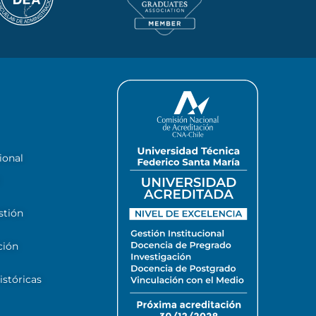
ional
stión
ción
stóricas