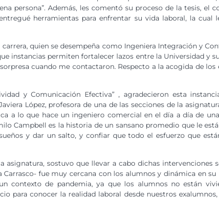
ena persona”.
Además, les comentó su proceso de la tesis, el c
entregué herramientas para enfrentar su vida laboral, la cual
carrera, quien se desempeña como Ingeniera Integración y Contr
ue instancias permiten fortalecer lazos entre la Universidad y
 sorpresa cuando me contactaron. Respecto a la acogida de los es
tividad y Comunicación Efectiva” , agradecieron esta instanc
e Javiera López, profesora de una de las secciones de la asignat
rca a lo que hace un ingeniero comercial en el día a día de u
ilo Campbell es la historia de un sansano promedio que le está
ueños y dar un salto, y confiar que todo el esfuerzo que está
a asignatura, sostuvo que llevar a cabo dichas intervenciones
na Carrasco- fue muy cercana con los alumnos y dinámica en su 
 un contexto de pandemia, ya que los alumnos no están vivie
cio para conocer la realidad laboral desde nuestros exalumnos,