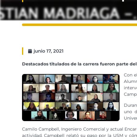
junio 17, 2021
Destacados titulados de la carrera fueron parte de
Con el
Alumn
interv
Campu
Duran
uno d
Univer
Camilo Campbell, Ingeniero Comercial y actual Encar
actividad. Campbell relató su paso por la USM y cómo