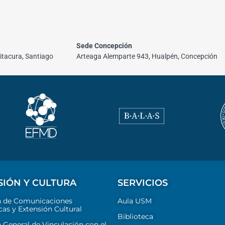
Sede Concepción
itacura, Santiago
Arteaga Alemparte 943, Hualpén, Concepción
SIÓN Y CULTURA
SERVICIOS
n de Comunicaciones
Aula USM
cas y Extensión Cultural
Biblioteca
 General de Vinculación con el