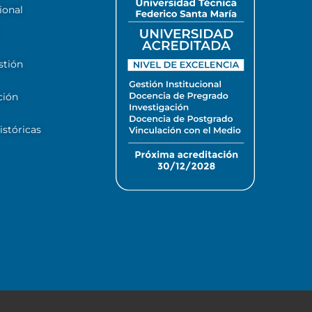
ional
stión
ción
stóricas