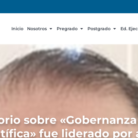
Inicio
Nosotros
Pregrado
Postgrado
Ed. Eje
orio sobre «Gobernanza 
ntífica» fue liderado p