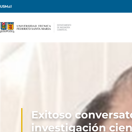
USM.cl
Exitoso conversat
investigación cie