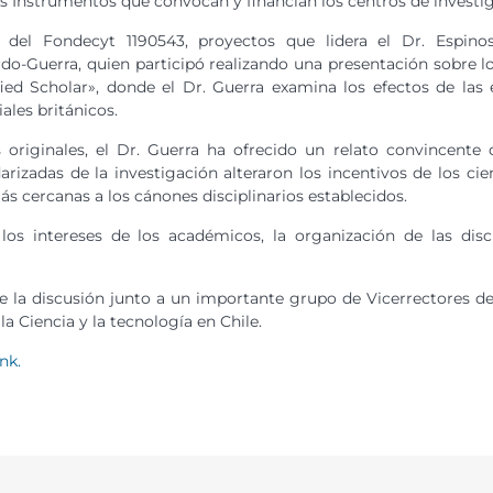
es Instrumentos que convocan y financian los centros de investi
del Fondecyt 1190543, proyectos que lidera el Dr. Espinos
do-Guerra, quien participó realizando una presentación sobre l
ed Scholar», donde el Dr. Guerra examina los efectos de las 
iales británicos.
 originales, el Dr. Guerra ha ofrecido un relato convincente
rizadas de la investigación alteraron los incentivos de los cien
s cercanas a los cánones disciplinarios establecidos.
s intereses de los académicos, la organización de las disci
e la discusión junto a un importante grupo de Vicerrectores de 
la Ciencia y la tecnología en Chile.
ink
.