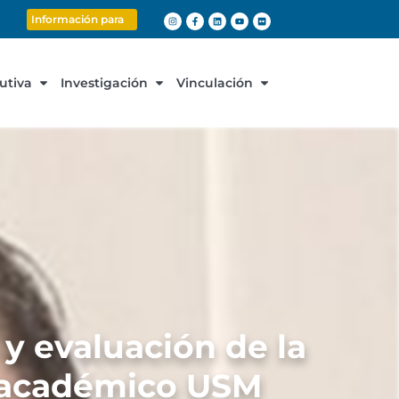
Información para
cutiva
Investigación
Vinculación
y evaluación de la
or académico USM