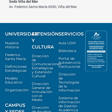
Sede Viña del Mar
Av. Federico Santa María 6090, Viña del Mar
UNIVERSIDAD
EXTENSIÓN
SERVICIOS
Y
Nuestra
Aula USM
CULTURA
Historia
Biblioteca
Federico
Dirección
Portal de
Santa María
de
Autoservicio
Comunicaciones
Definiciones
Institucional
Estratégicas
Estratégicas
y Extensión
Dirección
Cultural
Modelo
de
Educativo
Tecnologías
Dirección
de la
General de
Organización
Información
Vinculación
con el
Sistema de
Medio
Información
CAMPUS
de Gestión
Dirección
Académica
Y SEDES
de Asuntos