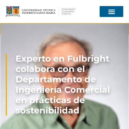
Información para
Experto en Fulbright
colabora con el
Departamento de
Ingeniería Comercial
en prácticas de
sostenibilidad