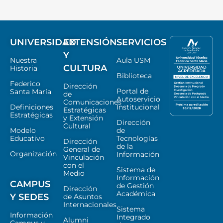
UNIVERSIDAD
EXTENSIÓN
SERVICIOS
Y
Nuestra
Aula USM
CULTURA
Historia
Biblioteca
Federico
Dirección
Portal de
Santa María
de
Autoservicio
Comunicaciones
Definiciones
Institucional
Estratégicas
Estratégicas
y Extensión
Dirección
Cultural
Modelo
de
Educativo
Tecnologías
Dirección
de la
General de
Organización
Información
Vinculación
con el
Sistema de
Medio
Información
CAMPUS
de Gestión
Dirección
Académica
Y SEDES
de Asuntos
Internacionales
Sistema
Información
Integrado
Alumni
Campus y