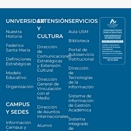
UNIVERSIDAD
EXTENSIÓN
SERVICIOS
Y
Nuestra
Aula USM
CULTURA
Historia
Biblioteca
Federico
Dirección
Portal de
Santa María
de
Autoservicio
Comunicaciones
Definiciones
Institucional
Estratégicas
Estratégicas
y Extensión
Dirección
Cultural
Modelo
de
Educativo
Tecnologías
Dirección
de la
General de
Organización
Información
Vinculación
con el
Sistema de
Medio
Información
CAMPUS
de Gestión
Dirección
Académica
Y SEDES
de Asuntos
Internacionales
Sistema
Información
Integrado
Alumni
Campus y
de