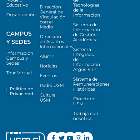
Educativo
Tecnologías
Dirección
de la
General de
Organización
Información
Vinculación
con el
Sistema de
Medio
Información
CAMPUS
de Gestión
Dirección
Académica
Y SEDES
de Asuntos
Internacionales
Sistema
Información
Integrado
Alumni
Campus y
de
Sedes
Información
Noticias
Argos ERP
Tour Virtual
Eventos
Sistema de
Remuneraciones
Radio USM
Política de
Históricas
Privacidad
Cultura
Directorio
USM
USM
Trabaja con
nosotros