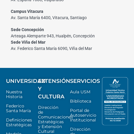
Campus Vitacura
Av. Santa María 6400, Vitacura, Santiago
Sede Concepción
Arteaga Alemparte 943, Hualpén, Concepción
Sede Viña del Mar
Av. Federico Santa María 6090, Viña del Mar
UNIVERSIDAD
EXTENSIÓN
SERVICIOS
Y
Nuestra
Aula USM
CULTURA
Historia
Biblioteca
Federico
Dirección
Portal de
Santa María
de
Autoservicio
Comunicaciones
Definiciones
Institucional
Estratégicas
Estratégicas
y Extensión
Dirección
Cultural
Modelo
de