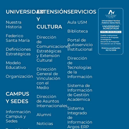
UNIVERSIDAD
EXTENSIÓN
SERVICIOS
Y
Nuestra
Aula USM
CULTURA
Historia
Biblioteca
Federico
Dirección
Portal de
Santa María
de
Autoservicio
Comunicaciones
Definiciones
Institucional
Estratégicas
Estratégicas
y Extensión
Dirección
Cultural
Modelo
de
Educativo
Tecnologías
Dirección
de la
General de
Organización
Información
Vinculación
con el
Sistema de
Medio
Información
CAMPUS
de Gestión
Dirección
Académica
Y SEDES
de Asuntos
Internacionales
Sistema
Información
Integrado
Alumni
Campus y
de
Sedes
Información
Noticias
Argos ERP