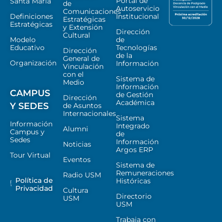
Portal de
Santa María
de
Autoservicio
Comunicaciones
Definiciones
Institucional
Estratégicas
Estratégicas
y Extensión
Dirección
Cultural
Modelo
de
Educativo
Tecnologías
Dirección
de la
General de
Organización
Información
Vinculación
con el
Sistema de
Medio
Información
CAMPUS
de Gestión
Dirección
Académica
Y SEDES
de Asuntos
Internacionales
Sistema
Información
Integrado
Alumni
Campus y
de
Sedes
Información
Noticias
Argos ERP
Tour Virtual
Eventos
Sistema de
Remuneraciones
Radio USM
Política de
Históricas
Privacidad
Cultura
Directorio
USM
USM
Trabaja con