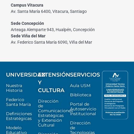
Campus Vitacura
Av. Santa María 6400, Vitacura, Santiago
Sede Concepción
Arteaga Alemparte 943, Hualpén, Concepción
Sede Viña del Mar
Av. Federico Santa María 6090, Viña del Mar
UNIVERSIDAD
EXTENSIÓN
SERVICIOS
Y
Nuestra
Aula USM
CULTURA
Historia
Biblioteca
Federico
Dirección
Portal de
Santa María
de
Autoservicio
Comunicaciones
Definiciones
Institucional
Estratégicas
Estratégicas
y Extensión
Dirección
Cultural
Modelo
de
Educativo
Tecnologías