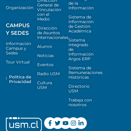
Dirección
de la
General de
Organización
Información
Vinculación
con el
Sistema de
Medio
Información
CAMPUS
de Gestión
Dirección
Académica
Y SEDES
de Asuntos
Internacionales
Sistema
Información
Integrado
Alumni
Campus y
de
Sedes
Información
Noticias
Argos ERP
Tour Virtual
Eventos
Sistema de
Remuneraciones
Radio USM
Política de
Históricas
Privacidad
Cultura
Directorio
USM
USM
Trabaja con
nosotros