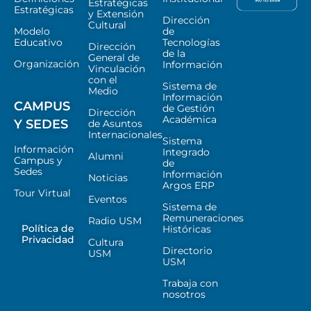
Estratégicas
Estratégicas
y Extensión
Dirección
Cultural
Modelo
de
Educativo
Tecnologías
Dirección
de la
General de
Organización
Información
Vinculación
con el
Sistema de
Medio
Información
CAMPUS
de Gestión
Dirección
Académica
Y SEDES
de Asuntos
Internacionales
Sistema
Información
Integrado
Alumni
Campus y
de
Sedes
Información
Noticias
Argos ERP
Tour Virtual
Eventos
Sistema de
Remuneraciones
Radio USM
Política de
Históricas
Privacidad
Cultura
Directorio
USM
USM
Trabaja con
nosotros