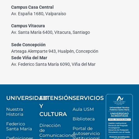
Campus Casa Central
Av. España 1680, Valparaíso
Campus Vitacura
Av. Santa María 6400, Vitacura, Santiago
Sede Concepción
Arteaga Alemparte 943, Hualpén, Concepción
Sede Viña del Mar
Av. Federico Santa María 6090, Viña del Mar
UNIVERSIDAD
EXTENSIÓN
SERVICIOS
Y
Nuestra
Aula USM
CULTURA
Historia
Biblioteca
Federico
Dirección
Portal de
Santa María
de
Autoservicio
Comunicaciones
Definiciones
Institucional