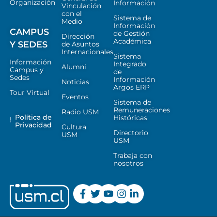
Organización
Información
Vinculación
con el
Sistema de
Medio
Información
CAMPUS
de Gestión
Dirección
Académica
Y SEDES
de Asuntos
Internacionales
Sistema
Información
Integrado
Alumni
Campus y
de
Sedes
Información
Noticias
Argos ERP
Tour Virtual
Eventos
Sistema de
Remuneraciones
Radio USM
Política de
Históricas
Privacidad
Cultura
Directorio
USM
USM
Trabaja con
nosotros