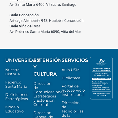
Av. Santa María 6400, Vitacura, Santiago
Sede Concepción
Arteaga Alemparte 943, Hualpén, Concepción
Sede Viña del Mar
Av. Federico Santa María 6090, Viña del Mar
UNIVERSIDAD
EXTENSIÓN
SERVICIOS
Y
Nuestra
Aula USM
CULTURA
Historia
Biblioteca
Federico
Dirección
Portal de
Santa María
de
Autoservicio
Comunicaciones
Definiciones
Institucional
Estratégicas
Estratégicas
y Extensión
Dirección
Cultural
Modelo
de
Educativo
Tecnologías
Dirección
de la
General de