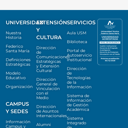
UNIVERSIDAD
EXTENSIÓN
SERVICIOS
Y
Nuestra
Aula USM
CULTURA
Historia
Biblioteca
Federico
Dirección
Portal de
Santa María
de
Autoservicio
Comunicaciones
Definiciones
Institucional
Estratégicas
Estratégicas
y Extensión
Dirección
Cultural
Modelo
de
Educativo
Tecnologías
Dirección
de la
General de
Organización
Información
Vinculación
con el
Sistema de
Medio
Información
CAMPUS
de Gestión
Dirección
Académica
Y SEDES
de Asuntos
Internacionales
Sistema
Información
Integrado
Alumni
Campus y
de