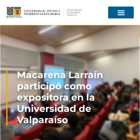
Información para
Macarena Larraín
participó como
expositora en la
Universidad de
Valparaíso