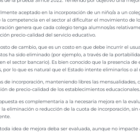
os de la prueba Simce 2022. Teniendo por objetivo una mejora
lmente aceptado en la incorporación de un niño/a a un colegi
 la competencia en el sector al dificultar el movimiento de l
oración genera que cada colegio tenga alumnos/as relativame
ión precio-calidad del servicio educativo.
osto de cambio, que es un costo en que debe incurrir el usua
 costos ha sido eliminado (por ejemplo, a través de la portabi
a en el sector bancario). Es bien conocido que la presencia de
por lo que es natural que el Estado intente eliminarlos o al
tas de incorporación, manteniendo libres las mensualidades, 
ción de precio-calidad de los establecimientos educacionales.
puesta es complementaria a la necesaria mejora en la evalu
r la eliminación o reducción de la cuota de incorporación, sin
ente.
toda idea de mejora deba ser evaluada, aunque no impacte al