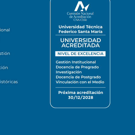
ional
stión
ción
stóricas