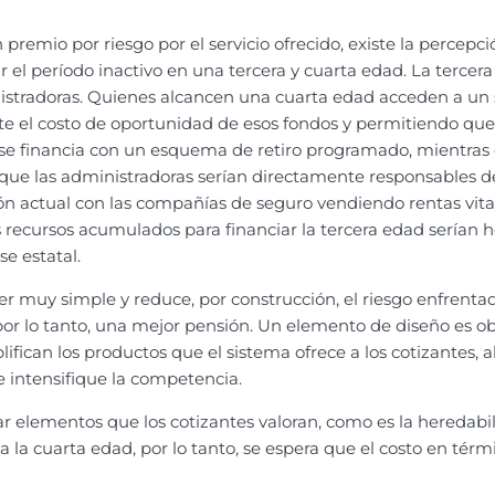
 premio por riesgo por el servicio ofrecido, existe la percep
 el período inactivo en una tercera y cuarta edad. La tercera
nistradoras. Quienes alcancen una cuarta edad acceden a un
e el costo de oportunidad de esos fondos y permitiendo que
edad se financia con un esquema de retiro programado, mient
es que las administradoras serían directamente responsables de
ión actual con las compañías de seguro vendiendo rentas vit
recursos acumulados para financiar la tercera edad serían he
e estatal.
er muy simple y reduce, por construcción, el riesgo enfrenta
or lo tanto, una mejor pensión. Un elemento de diseño es ob
fican los productos que el sistema ofrece a los cotizantes, a
se intensifique la competencia.
r elementos que los cotizantes valoran, como es la heredabi
 la cuarta edad, por lo tanto, se espera que el costo en tér