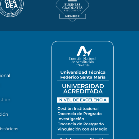
ional
stión
ción
stóricas