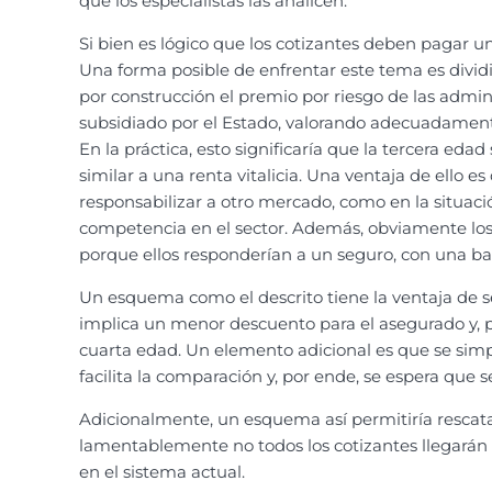
que los especialistas las analicen.
Si bien es lógico que los cotizantes deben pagar un
Una forma posible de enfrentar este tema es dividir
por construcción el premio por riesgo de las admi
subsidiado por el Estado, valorando adecuadament
En la práctica, esto significaría que la tercera 
similar a una renta vitalicia. Una ventaja de ello 
responsabilizar a otro mercado, como en la situac
competencia en el sector. Además, obviamente los 
porque ellos responderían a un seguro, con una bas
Un esquema como el descrito tiene la ventaja de s
implica un menor descuento para el asegurado y, p
cuarta edad. Un elemento adicional es que se simpli
facilita la comparación y, por ende, se espera que 
Adicionalmente, un esquema así permitiría rescata
lamentablemente no todos los cotizantes llegarán a
en el sistema actual.