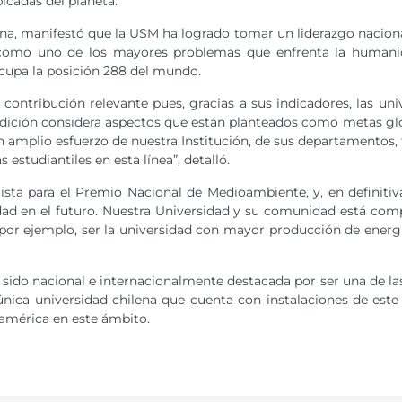
icadas del planeta.
a, manifestó que la USM ha logrado tomar un liderazgo nacional 
como uno de los mayores problemas que enfrenta la humanida
cupa la posición 288 del mundo.
 contribución relevante pues, gracias a sus indicadores, las u
edición considera aspectos que están planteados como metas glo
un amplio esfuerzo de nuestra Institución, de sus departamentos
 estudiantiles en esta línea”, detalló.
lista para el Premio Nacional de Medioambiente, y, en definitiva
idad en el futuro. Nuestra Universidad y su comunidad está com
por ejemplo, ser la universidad con mayor producción de energí
sido nacional e internacionalmente destacada por ser una de las 
 única universidad chilena que cuenta con instalaciones de est
américa en este ámbito.