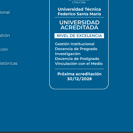
ional
stión
ción
stóricas