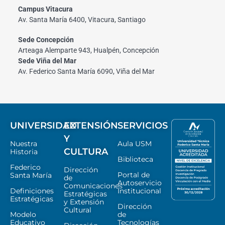
Campus Vitacura
Av. Santa María 6400, Vitacura, Santiago
Sede Concepción
Arteaga Alemparte 943, Hualpén, Concepción
Sede Viña del Mar
Av. Federico Santa María 6090, Viña del Mar
UNIVERSIDAD
EXTENSIÓN
SERVICIOS
Y
Nuestra
Aula USM
CULTURA
Historia
Biblioteca
Federico
Dirección
Portal de
Santa María
de
Autoservicio
Comunicaciones
Definiciones
Institucional
Estratégicas
Estratégicas
y Extensión
Dirección
Cultural
Modelo
de
Educativo
Tecnologías