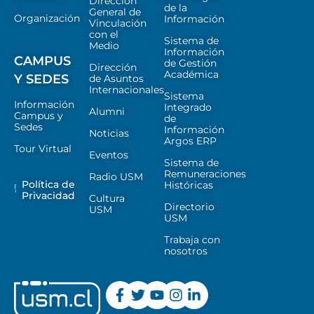
Dirección
de la
General de
Organización
Información
Vinculación
con el
Sistema de
Medio
Información
CAMPUS
de Gestión
Dirección
Académica
Y SEDES
de Asuntos
Internacionales
Sistema
Información
Integrado
Alumni
Campus y
de
Sedes
Información
Noticias
Argos ERP
Tour Virtual
Eventos
Sistema de
Remuneraciones
Radio USM
Política de
Históricas
Privacidad
Cultura
Directorio
USM
USM
Trabaja con
nosotros