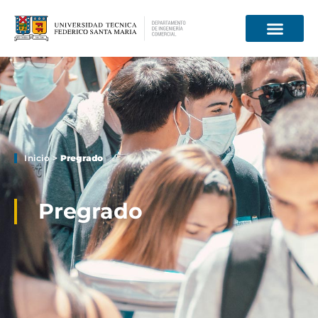
Información para
Inicio
>
Pregrado
Pregrado