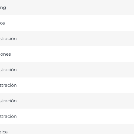
ing
os
tración
iones
tración
tración
tración
tración
gica