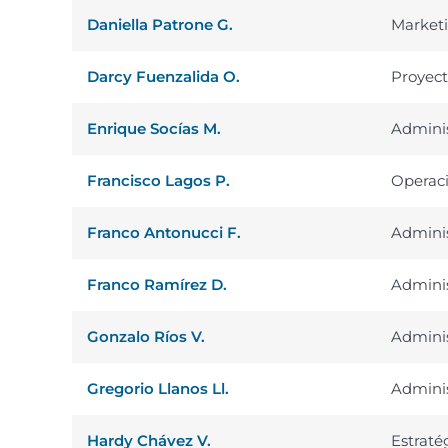
Daniella Patrone G.
Market
Darcy Fuenzalida O.
Proyect
Enrique Socías M.
Adminis
Francisco Lagos P.
Operac
Franco Antonucci F.
Adminis
Franco Ramírez D.
Adminis
Gonzalo Ríos V.
Adminis
Gregorio Llanos Ll.
Adminis
Hardy Chávez V.
Estraté