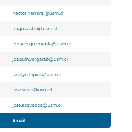
hector.herreral@usm.cl
hugo.castro@usm.cl
ignacio.guzmanfa@usm.cl
joaquin.vergarab@usm.cl
jocelyn.tapias@usm.cl
jose.saezt@usm.cl
jose.acevedoa@usm.cl
Email