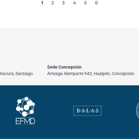
1
2
3
4
5
6
Sede Concepción
itacura, Santiago
Arteaga Alemparte 943, Hualpén, Concepción