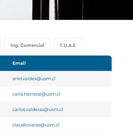
Ing. Comercial
T.U.A.E
Email
ariel.valdes@usm.cl
carla.herreral@usm.cl
carlos.valderas@usm.cl
claudio.varas@usm.cl