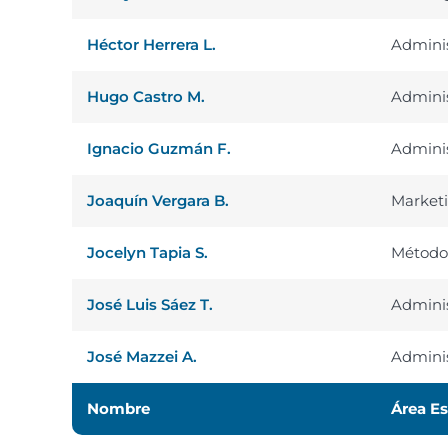
Héctor Herrera L.
Adminis
Hugo Castro M.
Adminis
Ignacio Guzmán F.
Adminis
Joaquín Vergara B.
Market
Jocelyn Tapia S.
Métodos
José Luis Sáez T.
Adminis
José Mazzei A.
Adminis
Nombre
Área Es