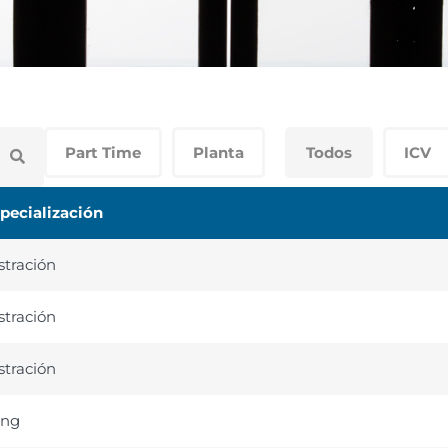
Part Time
Planta
Todos
ICV
pecialización
tración
tración
tración
ing