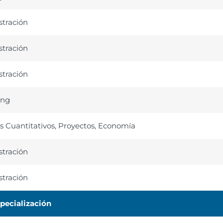
tración
tración
tración
ing
 Cuantitativos, Proyectos, Economía
tración
tración
pecialización