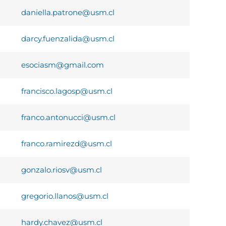
daniella.patrone@usm.cl
darcy.fuenzalida@usm.cl
esociasm@gmail.com
francisco.lagosp@usm.cl
franco.antonucci@usm.cl
franco.ramirezd@usm.cl
gonzalo.riosv@usm.cl
gregorio.llanos@usm.cl
hardy.chavez@usm.cl