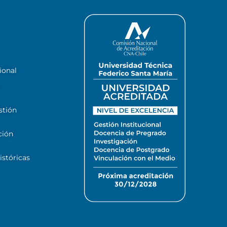
ional
stión
ción
stóricas