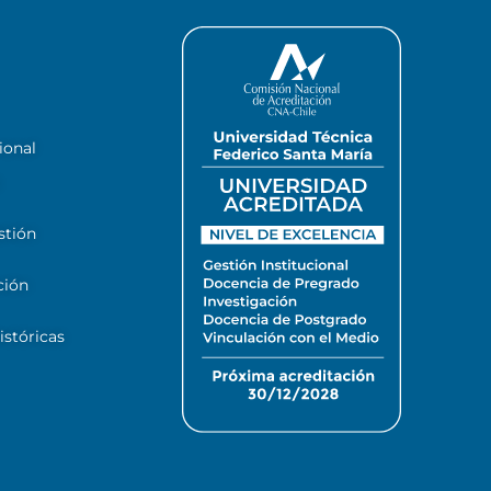
ional
stión
ción
stóricas