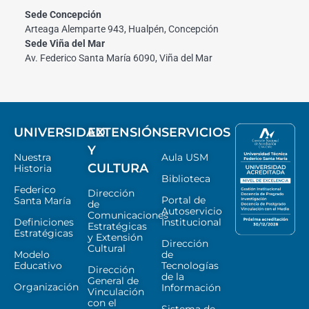
Sede Concepción
Arteaga Alemparte 943, Hualpén, Concepción
Sede Viña del Mar
Av. Federico Santa María 6090, Viña del Mar
UNIVERSIDAD
EXTENSIÓN
SERVICIOS
Y
Nuestra
Aula USM
CULTURA
Historia
Biblioteca
Federico
Dirección
Portal de
Santa María
de
Autoservicio
Comunicaciones
Definiciones
Institucional
Estratégicas
Estratégicas
y Extensión
Dirección
Cultural
Modelo
de
Educativo
Tecnologías
Dirección
de la
General de
Organización
Información
Vinculación
con el