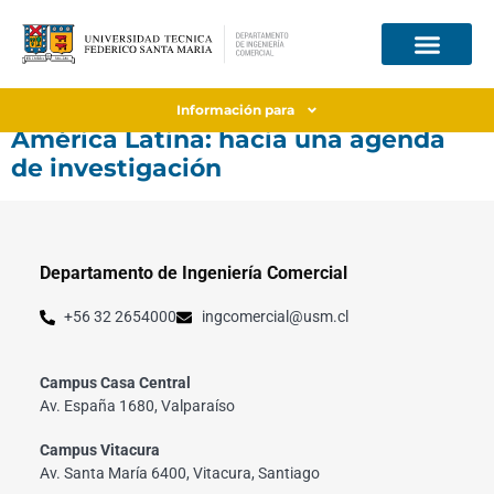
Estudios Organizacionales en
Información para
América Latina: hacia una agenda
de investigación
Departamento de Ingeniería Comercial
+56 32 2654000
ingcomercial@usm.cl
Campus Casa Central
Av. España 1680, Valparaíso
Campus Vitacura
Av. Santa María 6400, Vitacura, Santiago