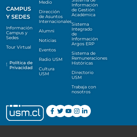
Sistema de
Medio
Información
CAMPUS
de Gestión
Dirección
Académica
Y SEDES
de Asuntos
Internacionales
Sistema
Información
Integrado
Alumni
Campus y
de
Sedes
Información
Noticias
Argos ERP
Tour Virtual
Eventos
Sistema de
Remuneraciones
Radio USM
Política de
Históricas
Privacidad
Cultura
Directorio
USM
USM
Trabaja con
nosotros