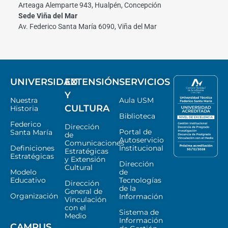
Arteaga Alemparte 943, Hualpén, Concepción
Sede Viña del Mar
Av. Federico Santa María 6090, Viña del Mar
UNIVERSIDAD
EXTENSIÓN
SERVICIOS
Y
Nuestra
Aula USM
CULTURA
Historia
Biblioteca
Federico
Dirección
Portal de
Santa María
de
Autoservicio
Comunicaciones
Definiciones
Institucional
Estratégicas
Estratégicas
y Extensión
Dirección
Cultural
Modelo
de
Educativo
Tecnologías
Dirección
de la
General de
Organización
Información
Vinculación
con el
Sistema de
Medio
Información
CAMPUS