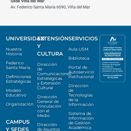
Sede Viña del Mar
Av. Federico Santa María 6090, Viña del Mar
UNIVERSIDAD
EXTENSIÓN
SERVICIOS
Y
Nuestra
Aula USM
CULTURA
Historia
Biblioteca
Federico
Dirección
Portal de
Santa María
de
Autoservicio
Comunicaciones
Definiciones
Institucional
Estratégicas
Estratégicas
y Extensión
Dirección
Cultural
Modelo
de
Educativo
Tecnologías
Dirección
de la
General de
Organización
Información
Vinculación
con el
Sistema de
Medio
Información
CAMPUS
de Gestión
Dirección
Académica
Y SEDES
de Asuntos