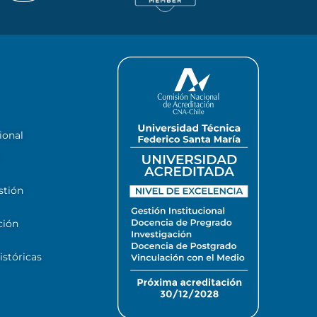
ional
stión
ción
stóricas