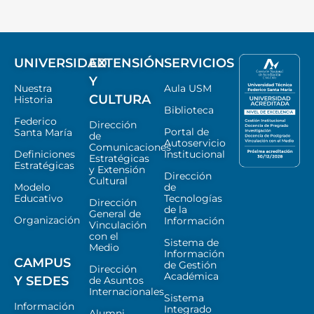
UNIVERSIDAD
EXTENSIÓN
SERVICIOS
Y
Nuestra
Aula USM
CULTURA
Historia
Biblioteca
Federico
Dirección
Portal de
Santa María
de
Autoservicio
Comunicaciones
Definiciones
Institucional
Estratégicas
Estratégicas
y Extensión
Dirección
Cultural
Modelo
de
Educativo
Tecnologías
Dirección
de la
General de
Organización
Información
Vinculación
con el
Sistema de
Medio
Información
CAMPUS
de Gestión
Dirección
Académica
Y SEDES
de Asuntos
Internacionales
Sistema
Información
Integrado
Alumni