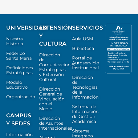
UNIVERSIDAD
EXTENSIÓN
SERVICIOS
Y
Nuestra
Aula USM
CULTURA
Historia
Biblioteca
Federico
Dirección
Portal de
Santa María
de
Autoservicio
Comunicaciones
Definiciones
Institucional
Estratégicas
Estratégicas
y Extensión
Dirección
Cultural
Modelo
de
Educativo
Tecnologías
Dirección
de la
General de
Organización
Información
Vinculación
con el
Sistema de
Medio
Información
CAMPUS
de Gestión
Dirección
Académica
Y SEDES
de Asuntos
Internacionales
Sistema
Información
Integrado
Alumni