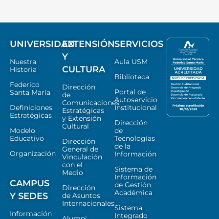
UNIVERSIDAD
EXTENSIÓN
SERVICIOS
Y
Nuestra
Aula USM
CULTURA
Historia
Biblioteca
Federico
Dirección
Portal de
Santa María
de
Autoservicio
Comunicaciones
Definiciones
Institucional
Estratégicas
Estratégicas
y Extensión
Dirección
Cultural
Modelo
de
Educativo
Tecnologías
Dirección
de la
General de
Organización
Información
Vinculación
con el
Sistema de
Medio
Información
CAMPUS
de Gestión
Dirección
Académica
Y SEDES
de Asuntos
Internacionales
Sistema
Información
Integrado
Alumni