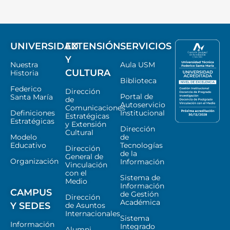
UNIVERSIDAD
EXTENSIÓN
SERVICIOS
Y
Nuestra
Aula USM
CULTURA
Historia
Biblioteca
Federico
Dirección
Portal de
Santa María
de
Autoservicio
Comunicaciones
Definiciones
Institucional
Estratégicas
Estratégicas
y Extensión
Dirección
Cultural
Modelo
de
Educativo
Tecnologías
Dirección
de la
General de
Organización
Información
Vinculación
con el
Sistema de
Medio
Información
CAMPUS
de Gestión
Dirección
Académica
Y SEDES
de Asuntos
Internacionales
Sistema
Información
Integrado
Alumni