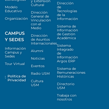
y Extensión
Dirección
Cultural
Modelo
de
Educativo
Tecnologías
Dirección
de la
General de
Organización
Información
Vinculación
con el
Sistema de
Medio
Información
CAMPUS
de Gestión
Dirección
Académica
Y SEDES
de Asuntos
Internacionales
Sistema
Información
Integrado
Alumni
Campus y
de
Sedes
Información
Noticias
Argos ERP
Tour Virtual
Eventos
Sistema de
Remuneraciones
Radio USM
Política de
Históricas
Privacidad
Cultura
Directorio
USM
USM
Trabaja con
nosotros