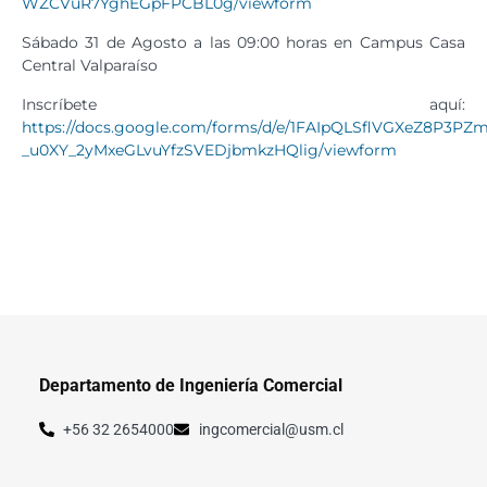
WZCVuR7YghEGpFPCBL0g/viewform
Sábado 31 de Agosto a las 09:00 horas en Campus Casa
Central Valparaíso
Inscríbete aquí:
https://docs.google.com/forms/d/e/1FAIpQLSflVGXeZ8P3PZ
_u0XY_2yMxeGLvuYfzSVEDjbmkzHQlig/viewform
Departamento de Ingeniería Comercial
+56 32 2654000
ingcomercial@usm.cl