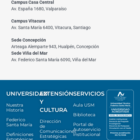
Campus Casa Central
Av. España 1680, Valparaíso
Campus Vitacura
Av. Santa María 6400, Vitacura, Santiago
Sede Concepción
Arteaga Alemparte 943, Hualpén, Concepción
Sede Viña del Mar
Av. Federico Santa María 6090, Viña del Mar
UNIVERSIDAD
EXTENSIÓN
SERVICIOS
Y
Nuestra
Aula USM
CULTURA
Historia
Biblioteca
Federico
Dirección
Portal de
Santa María
de
Autoservicio
Comunicaciones
Definiciones
Institucional
Estratégicas
Estratégicas