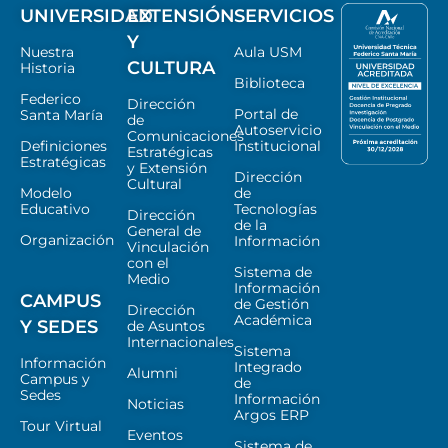
UNIVERSIDAD
EXTENSIÓN
SERVICIOS
Y
Nuestra
Aula USM
CULTURA
Historia
Biblioteca
Federico
Dirección
Portal de
Santa María
de
Autoservicio
Comunicaciones
Definiciones
Institucional
Estratégicas
Estratégicas
y Extensión
Dirección
Cultural
Modelo
de
Educativo
Tecnologías
Dirección
de la
General de
Organización
Información
Vinculación
con el
Sistema de
Medio
Información
CAMPUS
de Gestión
Dirección
Académica
Y SEDES
de Asuntos
Internacionales
Sistema
Información
Integrado
Alumni
Campus y
de
Sedes
Información
Noticias
Argos ERP
Tour Virtual
Eventos
Sistema de