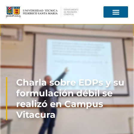
Información para
Charla sobre EDPs y su
formulación débil se
realizó en Campus
Vitacura