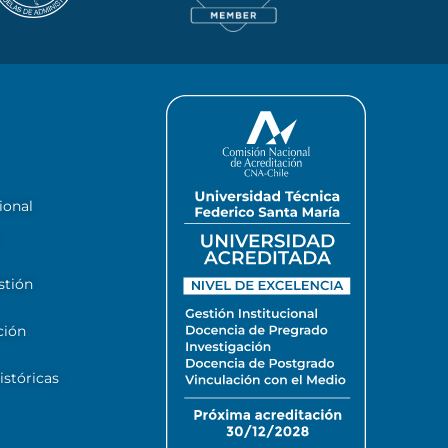
ional
stión
ción
stóricas