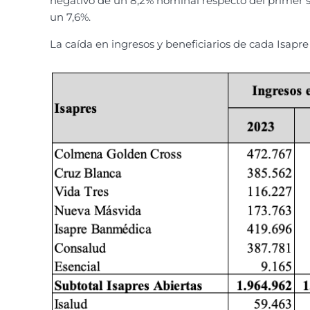
negativo de un 8,2% nominal respecto del primer se
un 7,6%.
La caída en ingresos y beneficiarios de cada Isapre