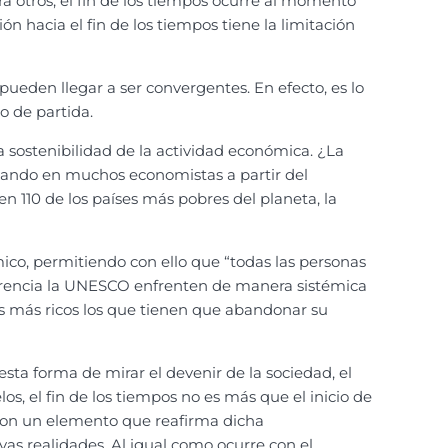
a otros, el fin de los tiempos ocurre al momento
ón hacia el fin de los tiempos tiene la limitación
pueden llegar a ser convergentes. En efecto, es lo
to de partida.
 sostenibilidad de la actividad económica. ¿La
ndando en muchos economistas a partir del
n 110 de los países más pobres del planeta, la
ico, permitiendo con ello que “todas las personas
eferencia la UNESCO enfrenten de manera sistémica
ses más ricos los que tienen que abandonar su
a forma de mirar el devenir de la sociedad, el
s, el fin de los tiempos no es más que el inicio de
, son un elemento que reafirma dicha
vas realidades. Al igual como ocurre con el