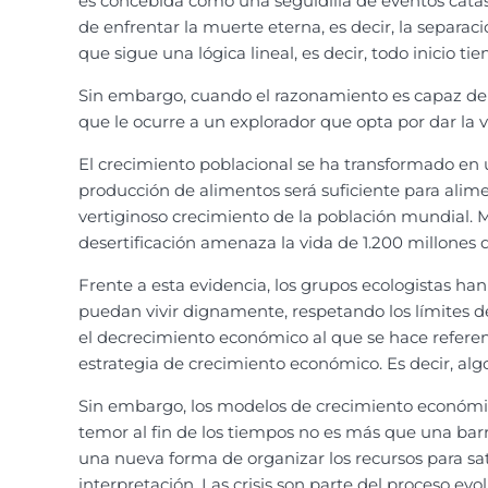
es concebida como una seguidilla de eventos catas
de enfrentar la muerte eterna, es decir, la separaci
que sigue una lógica lineal, es decir, todo inicio tie
Sin embargo, cuando el razonamiento es capaz de inc
que le ocurre a un explorador que opta por dar la v
El crecimiento poblacional se ha transformado en 
producción de alimentos será suficiente para alim
vertiginoso crecimiento de la población mundial. M
desertificación amenaza la vida de 1.200 millones 
Frente a esta evidencia, los grupos ecologistas h
puedan vivir dignamente, respetando los límites d
el decrecimiento económico al que se hace referenc
estrategia de crecimiento económico. Es decir, alg
Sin embargo, los modelos de crecimiento económic
temor al fin de los tiempos no es más que una barr
una nueva forma de organizar los recursos para sat
interpretación. Las crisis son parte del proceso e