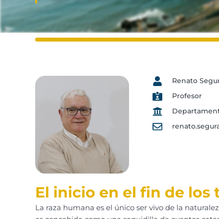
Renato Segu
Profesor
Departamento
renato.segur
El inicio en el fin de lo
La raza humana es el único ser vivo de la naturalez