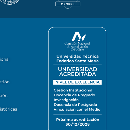
ional
stión
ción
stóricas