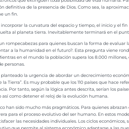
tróficos que extinguen toda posibilidad de vida humana. Par
ón definitiva de la presencia de Dios. Como sea, la aproximaci
ne un fin.
orporar la curvatura del espacio y tiempo, el inicio y el fin 
uelta al planeta tierra. Inevitablemente terminará en el pun
un rompecabezas para quienes buscan la forma de evaluar la
entar a la humanidad en el futuro?. Esta pregunta viene ro
ientras en el mundo la población supera los 8.000 millones, e
de personas.
an planteado la urgencia de abordar un decrecimiento económ
e la Tierra”. Es muy probable que los 110 países que hace r
ia. Por tanto, según la lógica antes descrita, serían los paí
o así como detener el reloj de la evolución humana.
o han sido mucho más pragmáticos. Para quienes abrazan est
era para el proceso evolutivo del ser humano. En estos modelo
isfacer las necesidades individuales. Los ciclos económicos
volutivo que permite al sistema económico adaptarse a las nue