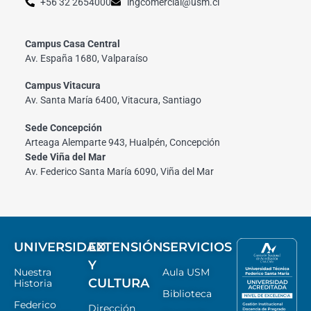
+56 32 2654000
ingcomercial@usm.cl
Campus Casa Central
Av. España 1680, Valparaíso
Campus Vitacura
Av. Santa María 6400, Vitacura, Santiago
Sede Concepción
Arteaga Alemparte 943, Hualpén, Concepción
Sede Viña del Mar
Av. Federico Santa María 6090, Viña del Mar
UNIVERSIDAD
EXTENSIÓN
SERVICIOS
Y
Nuestra
Aula USM
CULTURA
Historia
Biblioteca
Federico
Dirección