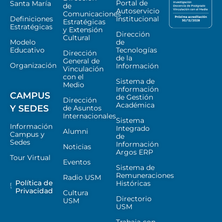
Portal de
Santa María
de
Autoservicio
Comunicaciones
Definiciones
Institucional
Estratégicas
Estratégicas
y Extensión
Dirección
Cultural
Modelo
de
Educativo
Tecnologías
Dirección
de la
General de
Organización
Información
Vinculación
con el
Sistema de
Medio
Información
CAMPUS
de Gestión
Dirección
Académica
Y SEDES
de Asuntos
Internacionales
Sistema
Información
Integrado
Alumni
Campus y
de
Sedes
Información
Noticias
Argos ERP
Tour Virtual
Eventos
Sistema de
Remuneraciones
Radio USM
Política de
Históricas
Privacidad
Cultura
Directorio
USM
USM