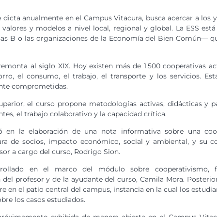
e dicta anualmente en el Campus Vitacura, busca acercar a los y
valores y modelos a nivel local, regional y global. La ESS es
as B o las organizaciones de la Economía del Bien Común— que
remonta al siglo XIX. Hoy existen más de 1.500 cooperativas ac
rro, el consumo, el trabajo, el transporte y los servicios. Es
ente comprometidas.
uperior, el curso propone metodologías activas, didácticas y pa
es, el trabajo colaborativo y la capacidad crítica.
tió en la elaboración de una nota informativa sobre una coop
ra de socios, impacto económico, social y ambiental, y su co
sor a cargo del curso, Rodrigo Sion.
arrollado en el marco del módulo sobre cooperativismo, 
 del profesor y de la ayudante del curso, Camila Mora. Posteri
bre en el patio central del campus, instancia en la cual los estu
bre los casos estudiados.
próximamente exhibida de manera abierta en el Campus Vitacu