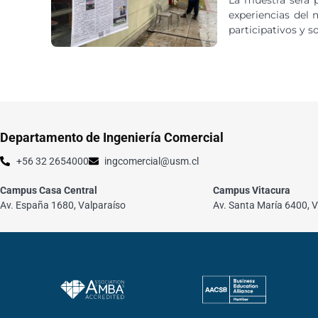
experiencias del
participativos y s
Departamento de Ingeniería Comercial
+56 32 2654000
ingcomercial@usm.cl
Campus Casa Central
Campus Vitacura
Av. España 1680, Valparaíso
Av. Santa María 6400, V