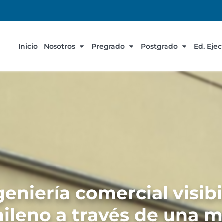
Inicio
Nosotros
Pregrado
Postgrado
Ed. Eje
eniería comercial visibi
ileno a través de una 