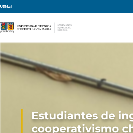
USM.cl
Estudiantes de ing
cooperativismo ch