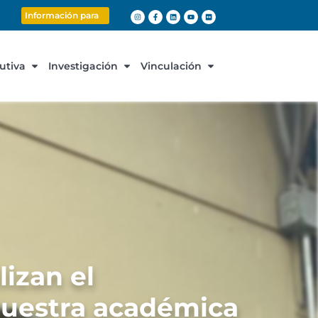
Información para
cutiva
Investigación
Vinculación
lizan el
muestra académica