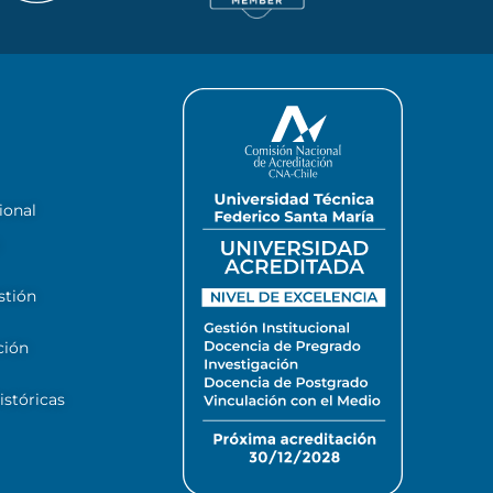
ional
stión
ción
stóricas