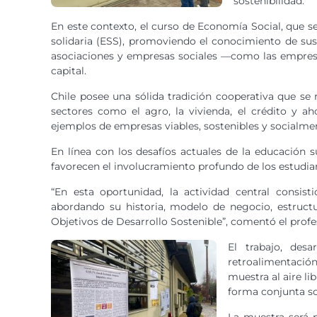
sostenibilidad.
En este contexto, el curso de Economía Social, que s
solidaria (ESS), promoviendo el conocimiento de sus 
asociaciones y empresas sociales —como las empres
capital.
Chile posee una sólida tradición cooperativa que se 
sectores como el agro, la vivienda, el crédito y aho
ejemplos de empresas viables, sostenibles y socialm
En línea con los desafíos actuales de la educación s
favorecen el involucramiento profundo de los estudiant
“En esta oportunidad, la actividad central consis
abordando su historia, modelo de negocio, estructu
Objetivos de Desarrollo Sostenible”, comentó el profe
El trabajo, des
retroalimentación
muestra al aire li
forma conjunta so
La muestra será 