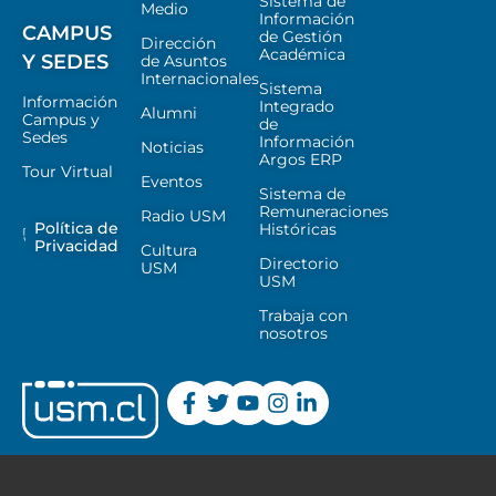
Sistema de
Medio
Información
CAMPUS
de Gestión
Dirección
Académica
Y SEDES
de Asuntos
Internacionales
Sistema
Información
Integrado
Alumni
Campus y
de
Sedes
Información
Noticias
Argos ERP
Tour Virtual
Eventos
Sistema de
Remuneraciones
Radio USM
Política de
Históricas
Privacidad
Cultura
Directorio
USM
USM
Trabaja con
nosotros