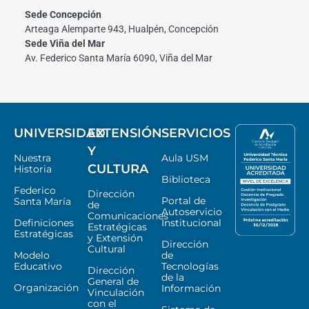
Sede Concepción
Arteaga Alemparte 943, Hualpén, Concepción
Sede Viña del Mar
Av. Federico Santa María 6090, Viña del Mar
UNIVERSIDAD
EXTENSIÓN
SERVICIOS
Y
Nuestra
Aula USM
CULTURA
Historia
Biblioteca
Federico
Dirección
Portal de
Santa María
de
Autoservicio
Comunicaciones
Definiciones
Institucional
Estratégicas
Estratégicas
y Extensión
Dirección
Cultural
Modelo
de
Educativo
Tecnologías
Dirección
de la
General de
Organización
Información
Vinculación
con el