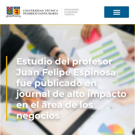
Información para
Estudio del profesor
Juan Felipe Espinosa
fue publicado en
journal de alto impacto
en el área de los
negocios