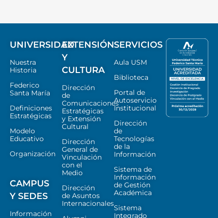
UNIVERSIDAD
EXTENSIÓN
SERVICIOS
Y
Nuestra
Aula USM
CULTURA
Historia
Biblioteca
Federico
Dirección
Portal de
Santa María
de
Autoservicio
Comunicaciones
Definiciones
Institucional
Estratégicas
Estratégicas
y Extensión
Dirección
Cultural
Modelo
de
Educativo
Tecnologías
Dirección
de la
General de
Organización
Información
Vinculación
con el
Sistema de
Medio
Información
CAMPUS
de Gestión
Dirección
Académica
Y SEDES
de Asuntos
Internacionales
Sistema
Información
Integrado