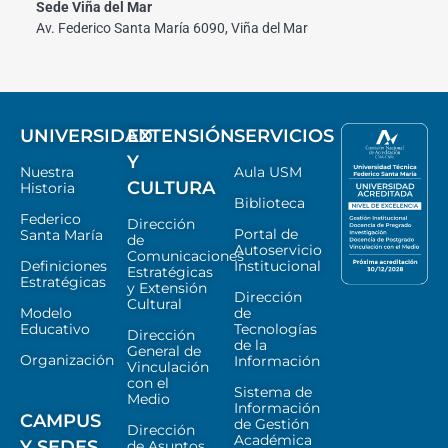
Sede Viña del Mar
Av. Federico Santa María 6090, Viña del Mar
UNIVERSIDAD
EXTENSIÓN
SERVICIOS
Y
Nuestra
Aula USM
CULTURA
Historia
Biblioteca
Federico
Dirección
Portal de
Santa María
de
Autoservicio
Comunicaciones
Definiciones
Institucional
Estratégicas
Estratégicas
y Extensión
Dirección
Cultural
Modelo
de
Educativo
Tecnologías
Dirección
de la
General de
Organización
Información
Vinculación
con el
Sistema de
Medio
Información
CAMPUS
de Gestión
Dirección
Académica
Y SEDES
de Asuntos