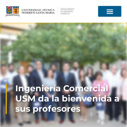
Información para
Ingeniería Comercial
USM da la bienvenida a
sus profesores