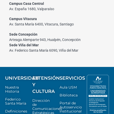
Campus Casa Central
Av. España 1680, Valparaíso
Campus Vitacura
Av. Santa María 6400, Vitacura, Santiago
Sede Concepción
Arteaga Alemparte 943, Hualpén, Concepción
Sede Viña del Mar
Av. Federico Santa María 6090, Viña del Mar
UNIVERSIDAD
EXTENSIÓN
SERVICIOS
Y
Nuestra
Aula USM
CULTURA
Historia
Biblioteca
Federico
Dirección
Portal de
Santa María
de
Autoservicio
Comunicaciones
Definiciones
Institucional
Estratégicas