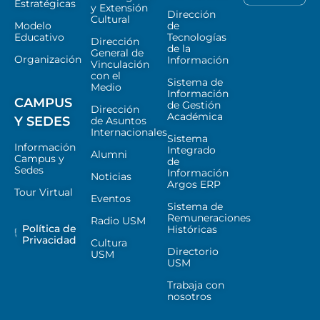
Estratégicas
y Extensión
Dirección
Cultural
Modelo
de
Educativo
Tecnologías
Dirección
de la
General de
Organización
Información
Vinculación
con el
Sistema de
Medio
Información
CAMPUS
de Gestión
Dirección
Académica
Y SEDES
de Asuntos
Internacionales
Sistema
Información
Integrado
Alumni
Campus y
de
Sedes
Información
Noticias
Argos ERP
Tour Virtual
Eventos
Sistema de
Remuneraciones
Radio USM
Política de
Históricas
Privacidad
Cultura
Directorio
USM
USM
Trabaja con
nosotros