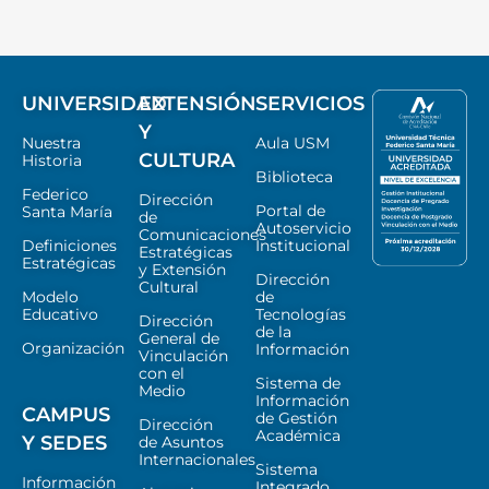
UNIVERSIDAD
EXTENSIÓN
SERVICIOS
Y
Nuestra
Aula USM
CULTURA
Historia
Biblioteca
Federico
Dirección
Portal de
Santa María
de
Autoservicio
Comunicaciones
Definiciones
Institucional
Estratégicas
Estratégicas
y Extensión
Dirección
Cultural
Modelo
de
Educativo
Tecnologías
Dirección
de la
General de
Organización
Información
Vinculación
con el
Sistema de
Medio
Información
CAMPUS
de Gestión
Dirección
Académica
Y SEDES
de Asuntos
Internacionales
Sistema
Información
Integrado