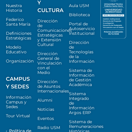
Y
Nuestra
Aula USM
CULTURA
Historia
Biblioteca
Federico
Dirección
Portal de
Santa María
de
Autoservicio
Comunicaciones
Definiciones
Institucional
Estratégicas
Estratégicas
y Extensión
Dirección
Cultural
Modelo
de
Educativo
Tecnologías
Dirección
de la
General de
Organización
Información
Vinculación
con el
Sistema de
Medio
Información
CAMPUS
de Gestión
Dirección
Académica
Y SEDES
de Asuntos
Internacionales
Sistema
Información
Integrado
Alumni
Campus y
de
Sedes
Información
Noticias
Argos ERP
Tour Virtual
Eventos
Sistema de
Remuneraciones
Radio USM
Política de
Históricas