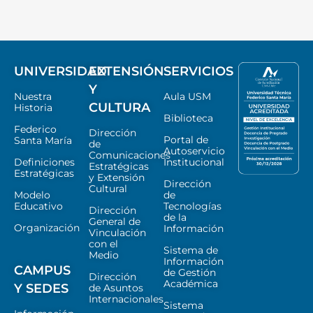
UNIVERSIDAD
EXTENSIÓN
SERVICIOS
Y
Nuestra
Aula USM
CULTURA
Historia
Biblioteca
Federico
Dirección
Portal de
Santa María
de
Autoservicio
Comunicaciones
Definiciones
Institucional
Estratégicas
Estratégicas
y Extensión
Dirección
Cultural
Modelo
de
Educativo
Tecnologías
Dirección
de la
General de
Organización
Información
Vinculación
con el
Sistema de
Medio
Información
CAMPUS
de Gestión
Dirección
Académica
Y SEDES
de Asuntos
Internacionales
Sistema