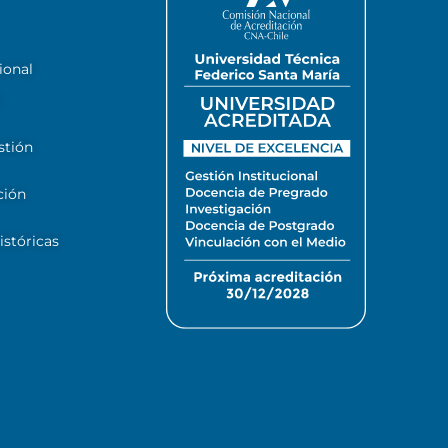
ional
stión
ción
stóricas