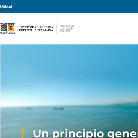
USM.cl
Un principio gener