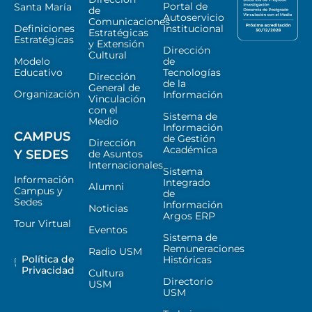
Portal de
Santa María
de
Autoservicio
Comunicaciones
Definiciones
Institucional
Estratégicas
Estratégicas
y Extensión
Dirección
Cultural
Modelo
de
Educativo
Tecnologías
Dirección
de la
General de
Organización
Información
Vinculación
con el
Sistema de
Medio
Información
CAMPUS
de Gestión
Dirección
Académica
Y SEDES
de Asuntos
Internacionales
Sistema
Información
Integrado
Alumni
Campus y
de
Sedes
Información
Noticias
Argos ERP
Tour Virtual
Eventos
Sistema de
Remuneraciones
Radio USM
Política de
Históricas
Privacidad
Cultura
Directorio
USM
USM