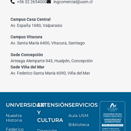
+56 32 2654000
ingcomercial@usm.cl
Campus Casa Central
Av. España 1680, Valparaíso
Campus Vitacura
Av. Santa María 6400, Vitacura, Santiago
Sede Concepción
Arteaga Alemparte 943, Hualpén, Concepción
Sede Viña del Mar
Av. Federico Santa María 6090, Viña del Mar
UNIVERSIDAD
EXTENSIÓN
SERVICIOS
Y
Nuestra
Aula USM
CULTURA
Historia
Biblioteca
Federico
Dirección